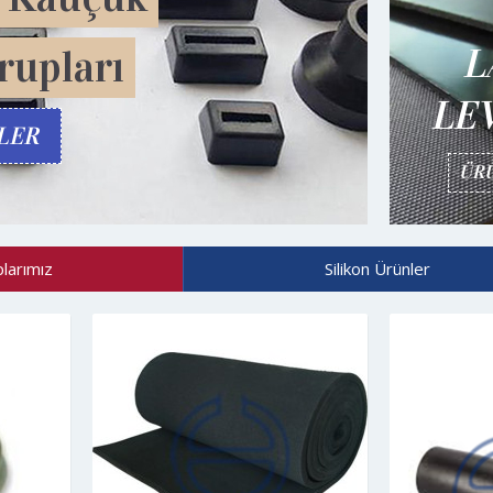
L
LE
ÜRÜ
larımız
Silikon Ürünler