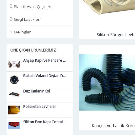
Plastik Ayak Çeşitleri
Geçit Lastikleri
O-Ringler
Silikon Sünger Levh
ÖNE ÇIKAN ÜRÜNLERIMIZ
Ahşap Kapı ve Pencere Fitilleri
Bakalit Voland Dıştan Desenli Kare Bağlantılı
Düz Katlanır Kol
Poliüretan Levhalar
Silikon Fırın Kapı Contaları
Kauçuk ve Lastik Körü