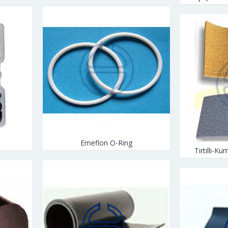
Emeflon O-Ring
Tırtıllı-K