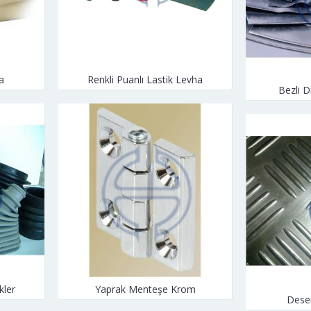
a
Renkli Puanlı Lastik Levha
Bezli D
kler
Yaprak Menteşe Krom
Desen